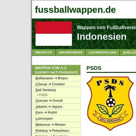
fussballwappen.de
Wappen von Fußballverei
Indonesien
ÜBERSICHT
ABKÜRZUNGEN
LIGENEINTEILUNG
QUELLE
PSDS
WAPPEN VON A-Z
(sortiert nach Heimatort)
B
alikpapan ➔ Bogor
C
ilacap ➔ Cimahic
D
eli Serdang
• PSDS
G
ianyar ➔ Gresik
J
akarta ➔ Jepara
K
aro ➔ Kediri
L
amongan
M
akassar ➔ Medan
P
adang ➔ Pekanbaru