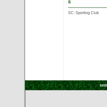
S
---------------------------
SC: Sporting Club
zurü