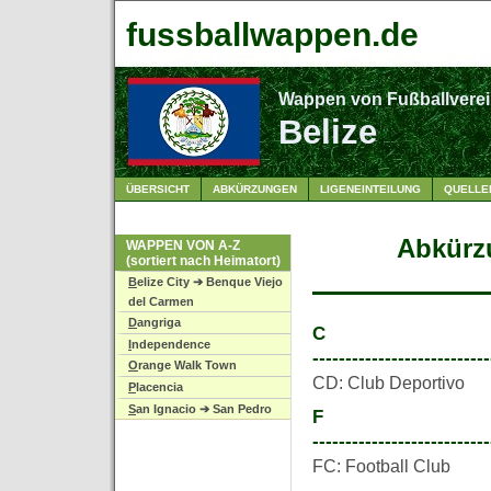
fussballwappen.de
Wappen von Fußballvere
Belize
ÜBERSICHT
ABKÜRZUNGEN
LIGENEINTEILUNG
QUELLE
Abkürz
WAPPEN VON A-Z
(sortiert nach Heimatort)
B
elize City ➔ Benque Viejo
del Carmen
D
angriga
C
I
ndependence
---------------------------
O
range Walk Town
CD: Club Deportivo
P
lacencia
S
an Ignacio ➔ San Pedro
F
---------------------------
FC: Football Club