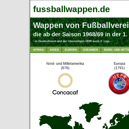
fussballwappen.de
Wappen von Fußballvere
die ab der Saison 1968/69 in der 1.
- in Deutschland und der ehemaligen DDR auch 3. Liga -
AFRIKA
ASIEN
EUROPA
OZEANIEN
NORD- UND MITT
Nord- und Mittelamerika
Europa
(676)
(1791)